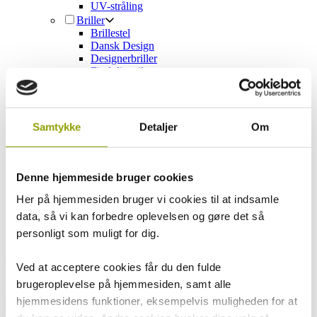
UV-stråling
Briller
Brillestel
Dansk Design
Designerbriller
Find din stil
Brilleglas
Briller til job
Børn og briller
Briller og kontaktlinser
Samtykke
Detaljer
Om
Alle temaer
Brands
Aktuelt
Hvem er vi
Denne hjemmeside bruger cookies
Om os
Her på hjemmesiden bruger vi cookies til at indsamle
Vores team
En del af OptikTeam
data, så vi kan forbedre oplevelsen og gøre det så
Delbetaling
personligt som muligt for dig.
Re-Circle
Book tid
Ved at acceptere cookies får du den fulde
Book tid
brugeroplevelse på hjemmesiden, samt alle
hjemmesidens funktioner, eksempelvis muligheden for at
Luk