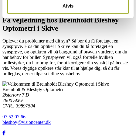
Afvis
Få vejledning hos Breinholdt Bleshøy
Optometri i Skive
Oplever du problemer med dit syn? Så bør du få foretaget en
synsprøve. Hos din optiker i Skrive kan du få foretaget en
synsprøve, og optikren vil på baggrund af prøven vurdere, om du
har behov for briller. Synsprøven vil også fortælle hvilken
brillestyrke, du har brug for, for at korrigere din synsfejl på bedste
vis. Vores dygtige optikere står klar til at hjælpe dig, så du får
brilleglas, der er tilpasset dine synsbehov.
Breinholt & Bleshøy Optometri
Østertorv 7 D
7800
Skive
CVR.: 39897504
97 52 07 66
bleshoy@visioncenter.dk