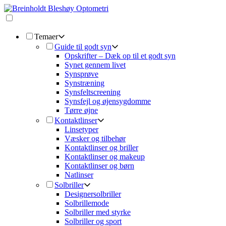
Temaer
Guide til godt syn
Opskrifter – Dæk op til et godt syn
Synet gennem livet
Synsprøve
Synstræning
Synsfeltscreening
Synsfejl og øjensygdomme
Tørre øjne
Kontaktlinser
Linsetyper
Væsker og tilbehør
Kontaktlinser og briller
Kontaktlinser og makeup
Kontaktlinser og børn
Natlinser
Solbriller
Designersolbriller
Solbrillemode
Solbriller med styrke
Solbriller og sport